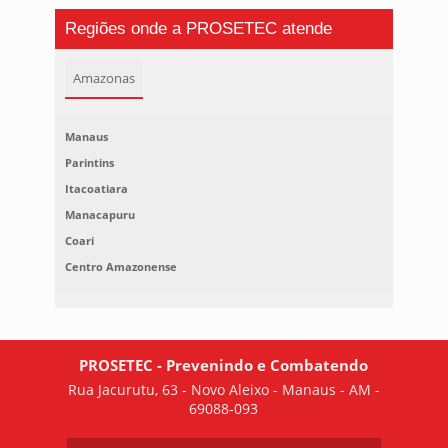
Regiões onde a PROSETEC atende
Amazonas
Manaus
Parintins
Itacoatiara
Manacapuru
Coari
Centro Amazonense
PROSETEC - Prevenindo e Combatendo
Rua Jacurutu, 63 - Novo Aleixo - Manaus - AM -
69088-093