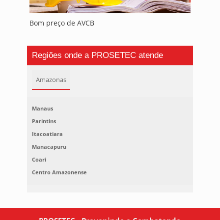
Bom preço de AVCB
Regiões onde a PROSETEC atende
Amazonas
Manaus
Parintins
Itacoatiara
Manacapuru
Coari
Centro Amazonense