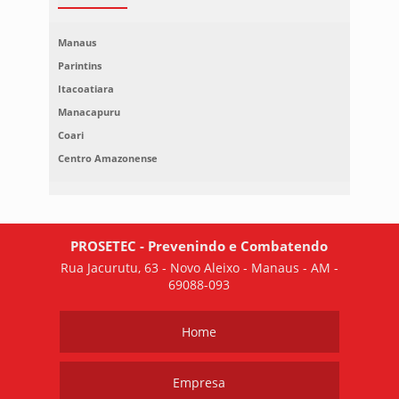
Manaus
Parintins
Itacoatiara
Manacapuru
Coari
Centro Amazonense
PROSETEC - Prevenindo e Combatendo
Rua Jacurutu, 63 - Novo Aleixo - Manaus - AM -
69088-093
Home
Empresa