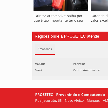
Extintor Automotivo: saiba por
Garantia 
que é tão importante ter o seu
valor exce
Regiões onde a PROSETEC atende
Amazonas
Manaus
Parintins
Coari
Centro Amazonense
PROSETEC - Prevenindo e Combatendo
Rua Jacurutu, 63 - Novo Aleixo - Manaus - A